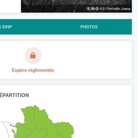
4.0
|
Perrodin Joana
S SINP
PHOTOS
Espèce réglementée
ÉPARTITION