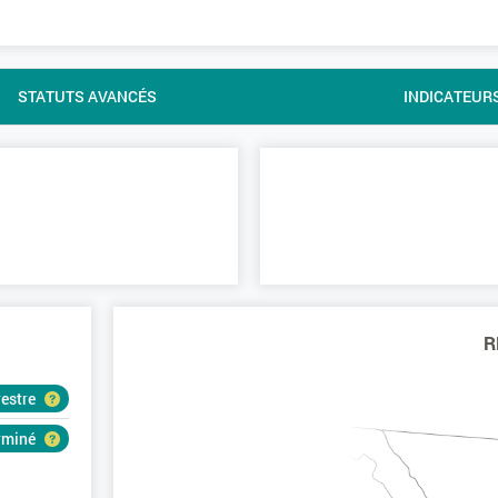
STATUTS AVANCÉS
INDICATEUR
R
restre
erminé