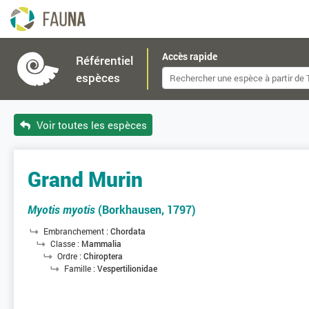
Accès rapide
Référentiel
espèces
Voir toutes les espèces
Grand Murin
Myotis myotis
(Borkhausen, 1797)
Embranchement :
Chordata
Classe :
Mammalia
Ordre :
Chiroptera
Famille :
Vespertilionidae