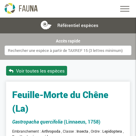
Référentiel
espèces
Accès rapide
Voir toutes les espèces
Feuille-Morte du Chêne
(La)
Gastropacha quercifolia
(Linnaeus, 1758)
Embranchement :
Arthropoda
Classe :
Insecta
Ordre :
Lepidoptera