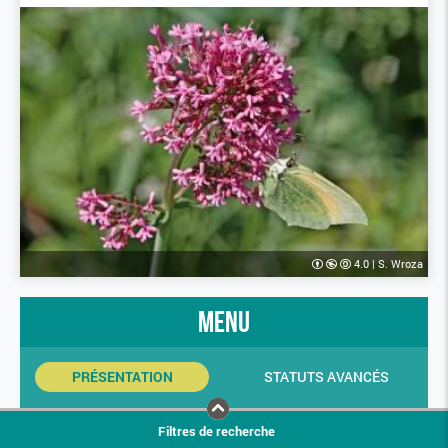
4.0
|
S. Wroza
menu
PRÉSENTATION
STATUTS AVANCÉS
INDICATEURS SINP
PHOTOS
Filtres de recherche