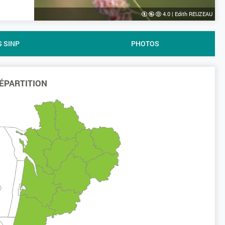
4.0
|
Edith REUZEAU
S SINP
PHOTOS
ÉPARTITION