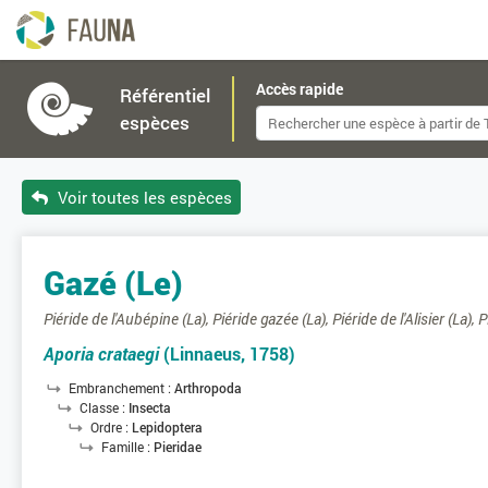
Accès rapide
Référentiel
espèces
Voir toutes les espèces
Gazé (Le)
Piéride de l'Aubépine (La), Piéride gazée (La), Piéride de l'Alisier (La), 
Aporia crataegi
(Linnaeus, 1758)
Embranchement :
Arthropoda
Classe :
Insecta
Ordre :
Lepidoptera
Famille :
Pieridae