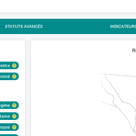
STATUTS AVANCÉS
INDICATEUR
R
restre
erminé
igène
rtaine
mune