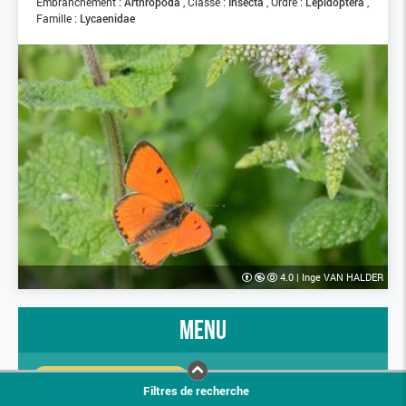
Embranchement :
Arthropoda
Classe :
Insecta
Ordre :
Lepidoptera
Famille :
Lycaenidae
4.0
|
Inge VAN HALDER
menu
PRÉSENTATION
STATUTS AVANCÉS
Filtres de recherche