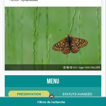
4.0
|
Inge VAN HALDER
menu
PRÉSENTATION
STATUTS AVANCÉS
Filtres de recherche
INDICATEURS SINP
PHOTOS