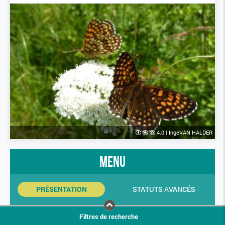
4.0
|
IngeVAN HALDER
menu
PRÉSENTATION
STATUTS AVANCÉS
INDICATEURS SINP
PHOTOS
Filtres de recherche