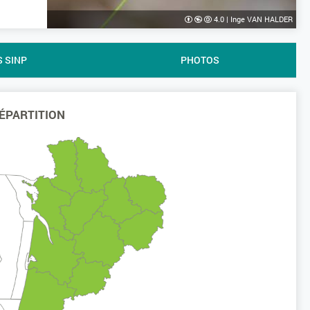
4.0
|
Inge VAN HALDER
S SINP
PHOTOS
ÉPARTITION