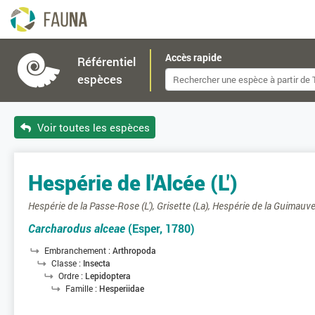
Accès rapide
Référentiel
espèces
Voir toutes les espèces
Hespérie de l'Alcée (L')
Hespérie de la Passe-Rose (L'), Grisette (La), Hespérie de la Guimauve 
Carcharodus alceae
(Esper, 1780)
Embranchement :
Arthropoda
Classe :
Insecta
Ordre :
Lepidoptera
Famille :
Hesperiidae