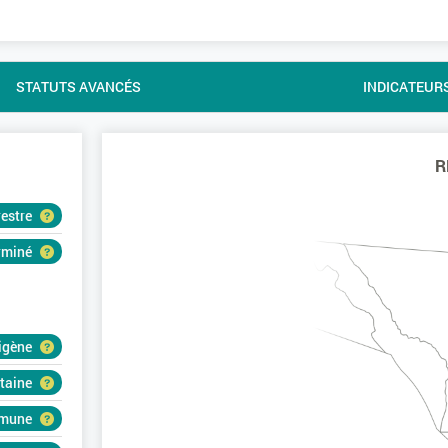
STATUTS AVANCÉS
INDICATEUR
R
restre
erminé
igène
rtaine
mune