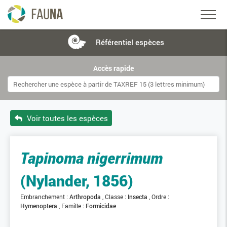
Référentiel
espèces
Accès rapide
Voir toutes les espèces
Tapinoma nigerrimum
(Nylander, 1856)
Embranchement :
Arthropoda
Classe :
Insecta
Ordre :
Hymenoptera
Famille :
Formicidae