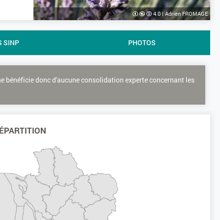
4.0
|
Adrien FROMAGE
S SINP
PHOTOS
ne bénéficie donc d'aucune consolidation experte concernant les
ÉPARTITION