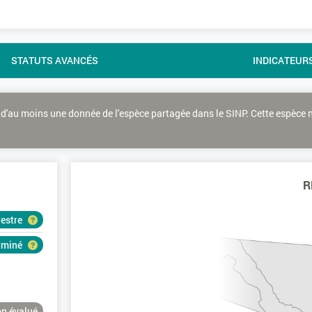
STATUTS AVANCÉS
INDICATEUR
d'au moins une donnée de l'espèce partagée dans le SINP. Cette espèce 
R
restre
erminé
n évalué