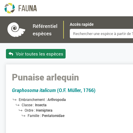
Accès rapide
Référentiel
espèces
Voir toutes les espèces
Punaise arlequin
Graphosoma italicum
(O.F. Müller, 1766)
Embranchement :
Arthropoda
Classe :
Insecta
Ordre :
Hemiptera
Famille :
Pentatomidae