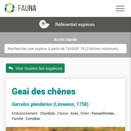
Référentiel
espèces
Accès rapide
Voir toutes les espèces
Geai des chênes
Garrulus glandarius
(Linnaeus, 1758)
Embranchement :
Chordata
Classe :
Aves
Ordre :
Passeriformes
Famille :
Corvidae