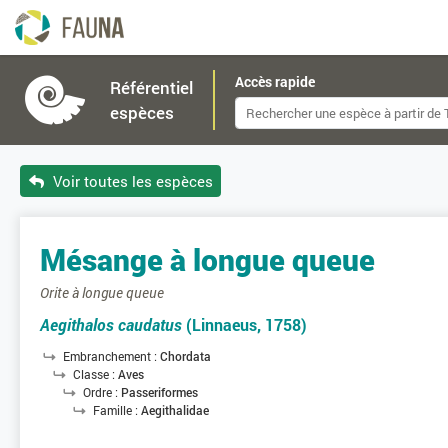
Accès rapide
Référentiel
espèces
Voir toutes les espèces
Mésange à longue queue
Orite à longue queue
Aegithalos caudatus
(Linnaeus, 1758)
Embranchement :
Chordata
Classe :
Aves
Ordre :
Passeriformes
Famille :
Aegithalidae