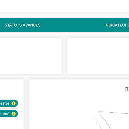
STATUTS AVANCÉS
INDICATEUR
R
restre
erminé