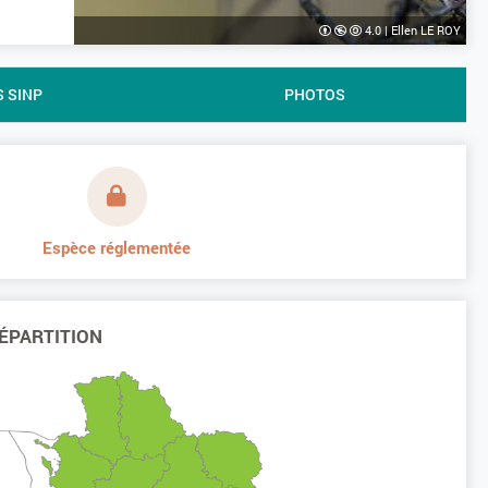
4.0
|
Ellen LE ROY
S SINP
PHOTOS
Espèce réglementée
ÉPARTITION