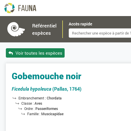
Accès rapide
Référentiel
espèces
Voir toutes les espèces
Gobemouche noir
Ficedula hypoleuca
(Pallas, 1764)
Embranchement :
Chordata
Classe :
Aves
Ordre :
Passeriformes
Famille :
Muscicapidae