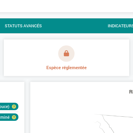
STATUTS AVANCÉS
INDICATEUR
Espèce réglementée
R
douce)
erminé