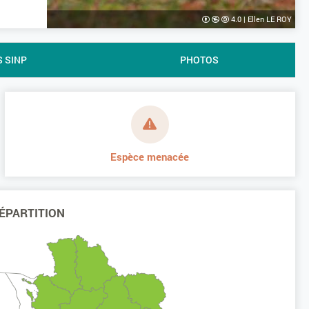
4.0
|
Ellen LE ROY
S SINP
PHOTOS
Espèce menacée
ÉPARTITION