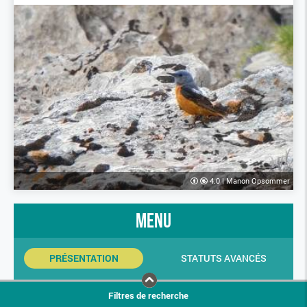
4.0
|
Manon Opsommer
menu
PRÉSENTATION
STATUTS AVANCÉS
INDICATEURS SINP
PHOTOS
Filtres de recherche