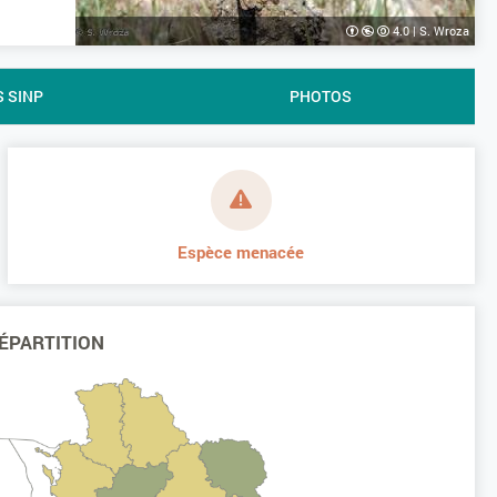
4.0
|
S. Wroza
S SINP
PHOTOS
Espèce menacée
ÉPARTITION