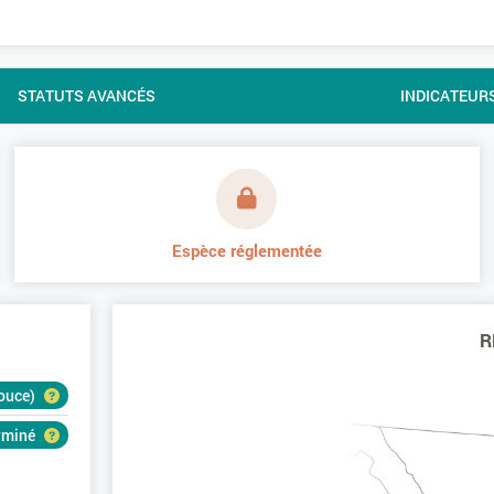
STATUTS AVANCÉS
INDICATEUR
Espèce réglementée
R
douce)
erminé