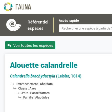
Accès rapide
Référentiel
espèces
Voir toutes les espèces
Alouette calandrelle
Calandrella brachydactyla
(Leisler, 1814)
Embranchement :
Chordata
Classe :
Aves
Ordre :
Passeriformes
Famille :
Alaudidae