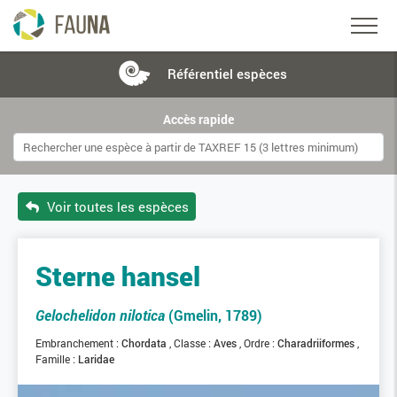
Référentiel
espèces
Accès rapide
Voir toutes les espèces
Sterne hansel
Gelochelidon nilotica
(Gmelin, 1789)
Embranchement :
Chordata
Classe :
Aves
Ordre :
Charadriiformes
Famille :
Laridae