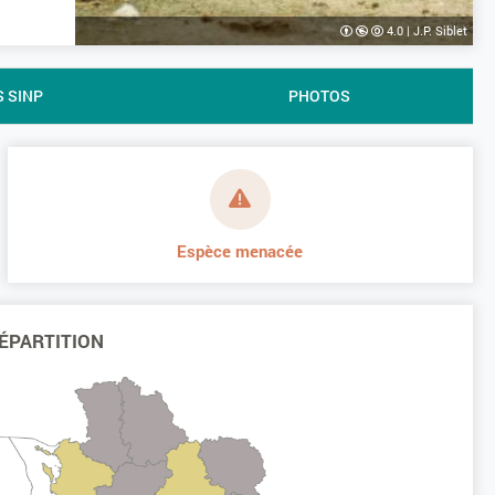
4.0
|
J.P. Siblet
S SINP
PHOTOS
Espèce menacée
ÉPARTITION