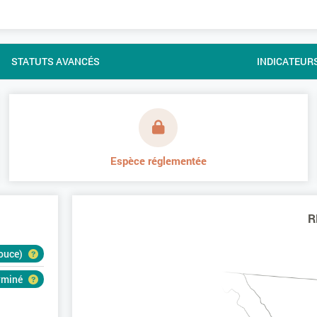
STATUTS AVANCÉS
INDICATEUR
Espèce réglementée
R
douce)
erminé