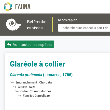
Accès rapide
Référentiel
espèces
Voir toutes les espèces
Glaréole à collier
Glareola pratincola
(Linnaeus, 1766)
Embranchement :
Chordata
Classe :
Aves
Ordre :
Charadriiformes
Famille :
Glareolidae