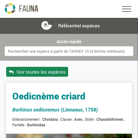
Référentiel
espèces
Accès rapide
Voir toutes les espèces
Oedicnème criard
Burhinus oedicnemus
(Linnaeus, 1758)
Embranchement :
Chordata
Classe :
Aves
Ordre :
Charadriiformes
Famille :
Burhinidae