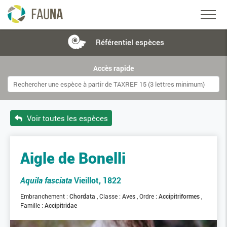
Référentiel
espèces
Accès rapide
Voir toutes les espèces
Aigle de Bonelli
Aquila fasciata
Vieillot, 1822
Embranchement :
Chordata
Classe :
Aves
Ordre :
Accipitriformes
Famille :
Accipitridae