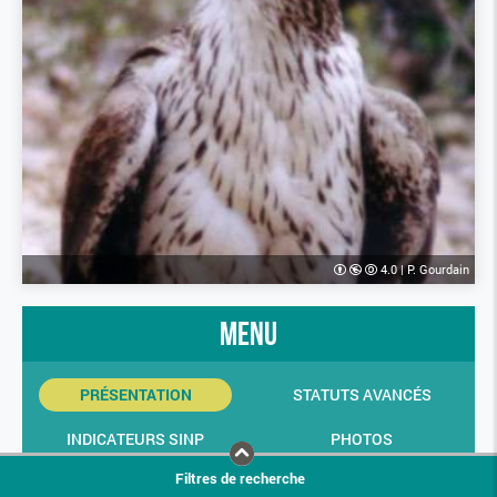
4.0
|
P. Gourdain
menu
PRÉSENTATION
STATUTS AVANCÉS
INDICATEURS SINP
PHOTOS
Filtres de recherche