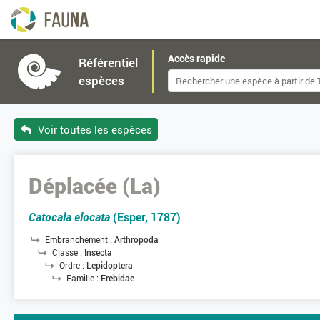
Accès rapide
Référentiel
espèces
Voir toutes les espèces
Déplacée (La)
Catocala elocata
(Esper, 1787)
Embranchement :
Arthropoda
Classe :
Insecta
Ordre :
Lepidoptera
Famille :
Erebidae