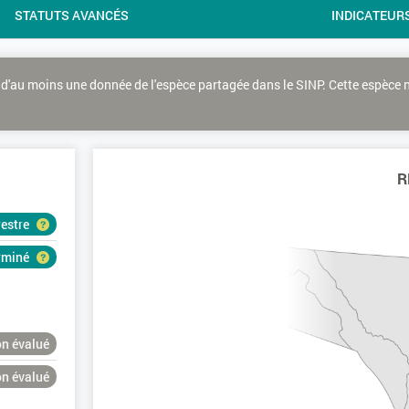
STATUTS AVANCÉS
INDICATEUR
d'au moins une donnée de l'espèce partagée dans le SINP. Cette espèce 
R
restre
erminé
n évalué
n évalué