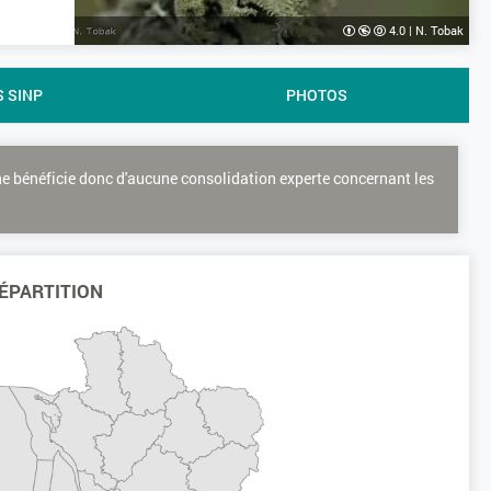
4.0
|
N. Tobak
S SINP
PHOTOS
ne bénéficie donc d'aucune consolidation experte concernant les
ÉPARTITION