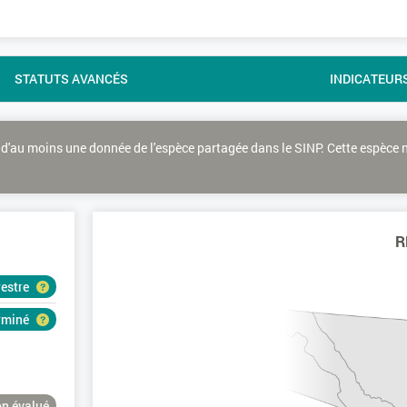
STATUTS AVANCÉS
INDICATEUR
d'au moins une donnée de l'espèce partagée dans le SINP. Cette espèce 
R
restre
erminé
n évalué