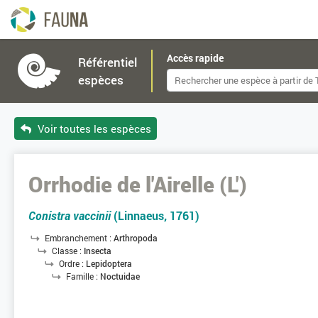
Accès rapide
Référentiel
espèces
Voir toutes les espèces
Orrhodie de l'Airelle (L')
Conistra vaccinii
(Linnaeus, 1761)
Embranchement :
Arthropoda
Classe :
Insecta
Ordre :
Lepidoptera
Famille :
Noctuidae