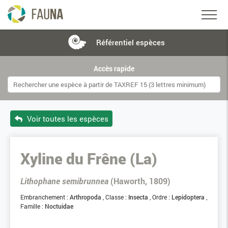
Référentiel
espèces
Accès rapide
Voir toutes les espèces
Xyline du Frêne (La)
Lithophane semibrunnea
(Haworth, 1809)
Embranchement :
Arthropoda
Classe :
Insecta
Ordre :
Lepidoptera
Famille :
Noctuidae