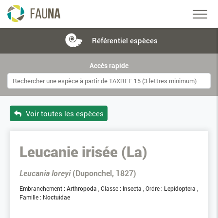
Référentiel
espèces
Accès rapide
Voir toutes les espèces
Leucanie irisée (La)
Leucania loreyi
(Duponchel, 1827)
Embranchement :
Arthropoda
Classe :
Insecta
Ordre :
Lepidoptera
Famille :
Noctuidae