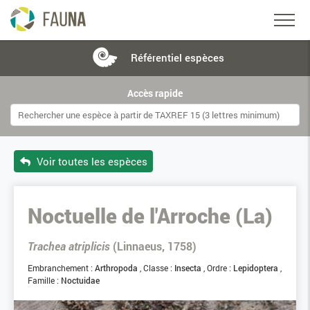
Référentiel
espèces
Accès rapide
Voir toutes les espèces
Noctuelle de l'Arroche (La)
Trachea atriplicis
(Linnaeus, 1758)
Embranchement :
Arthropoda
Classe :
Insecta
Ordre :
Lepidoptera
Famille :
Noctuidae