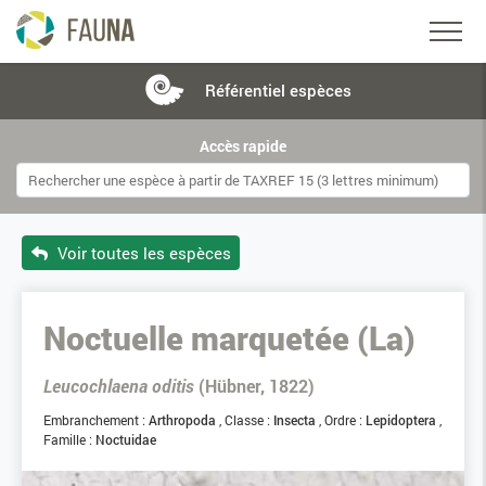
Référentiel
espèces
Accès rapide
Voir toutes les espèces
Noctuelle marquetée (La)
Leucochlaena oditis
(Hübner, 1822)
Embranchement :
Arthropoda
Classe :
Insecta
Ordre :
Lepidoptera
Famille :
Noctuidae