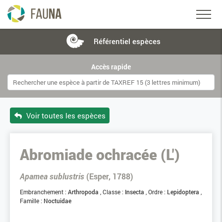
Référentiel
espèces
Accès rapide
Voir toutes les espèces
Abromiade ochracée (L')
Apamea sublustris
(Esper, 1788)
Embranchement :
Arthropoda
Classe :
Insecta
Ordre :
Lepidoptera
Famille :
Noctuidae