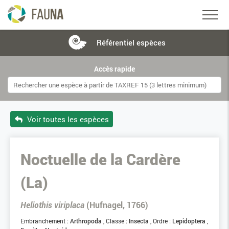
Référentiel
espèces
Accès rapide
Voir toutes les espèces
Noctuelle de la Cardère
(La)
Heliothis viriplaca
(Hufnagel, 1766)
Embranchement :
Arthropoda
Classe :
Insecta
Ordre :
Lepidoptera