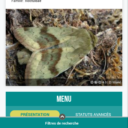
Famille :
Noctuidae
4.0
|
D. Morel
menu
PRÉSENTATION
STATUTS AVANCÉS
Filtres de recherche
INDICATEURS SINP
PHOTOS