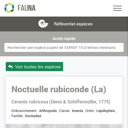
Référentiel
espèces
Accès rapide
Voir toutes les espèces
Noctuelle rubiconde (La)
Cerastis rubricosa
(Denis & Schiffermüller, 1775)
Embranchement :
Arthropoda
Classe :
Insecta
Ordre :
Lepidoptera
Famille :
Noctuidae