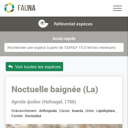
Référentiel
espèces
Accès rapide
Voir toutes les espèces
Noctuelle baignée (La)
Agrotis ipsilon
(Hufnagel, 1766)
Embranchement :
Arthropoda
Classe :
Insecta
Ordre :
Lepidoptera
Famille :
Noctuidae