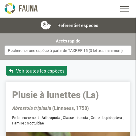
Référentiel
espèces
Accès rapide
Voir toutes les espèces
Plusie à lunettes (La)
Abrostola triplasia
(Linnaeus, 1758)
Embranchement :
Arthropoda
Classe :
Insecta
Ordre :
Lepidoptera
Famille :
Noctuidae