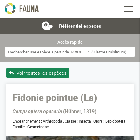
Référentiel
espèces
Accès rapide
Voir toutes les espèces
Fidonie pointue (La)
Compsoptera opacaria
(Hübner, 1819)
Embranchement :
Arthropoda
Classe :
Insecta
Ordre :
Lepidoptera
Famille :
Geometridae