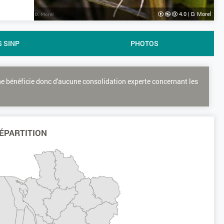
4.0
|
D. Morel
S SINP
PHOTOS
ne bénéficie donc d'aucune consolidation experte concernant les
ÉPARTITION