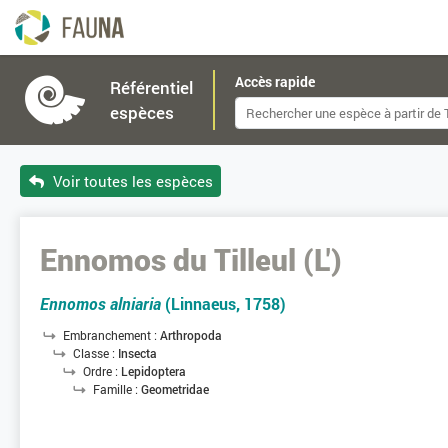
Accès rapide
Référentiel
espèces
Voir toutes les espèces
Ennomos du Tilleul (L')
Ennomos alniaria
(Linnaeus, 1758)
Embranchement :
Arthropoda
Classe :
Insecta
Ordre :
Lepidoptera
Famille :
Geometridae