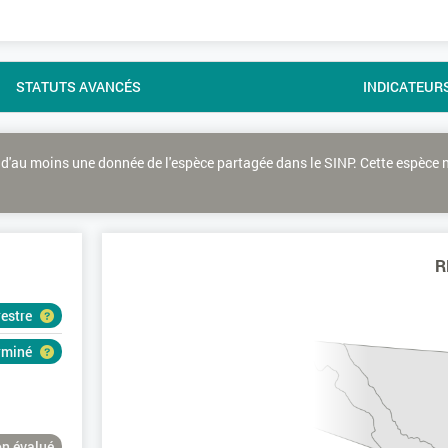
STATUTS AVANCÉS
INDICATEUR
d'au moins une donnée de l'espèce partagée dans le SINP. Cette espèce 
R
restre
erminé
n évalué