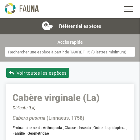
Référentiel
espèces
Accès rapide
Voir toutes les espèces
Cabère virginale (La)
Délicate (La)
Cabera pusaria
(Linnaeus, 1758)
Embranchement :
Arthropoda
Classe :
Insecta
Ordre :
Lepidoptera
Famille :
Geometridae