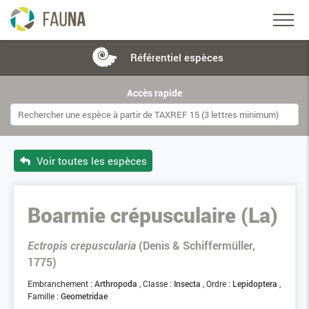
Référentiel
espèces
Accès rapide
Voir toutes les espèces
Boarmie crépusculaire (La)
Ectropis crepuscularia
(Denis & Schiffermüller,
1775)
Embranchement :
Arthropoda
Classe :
Insecta
Ordre :
Lepidoptera
Famille :
Geometridae