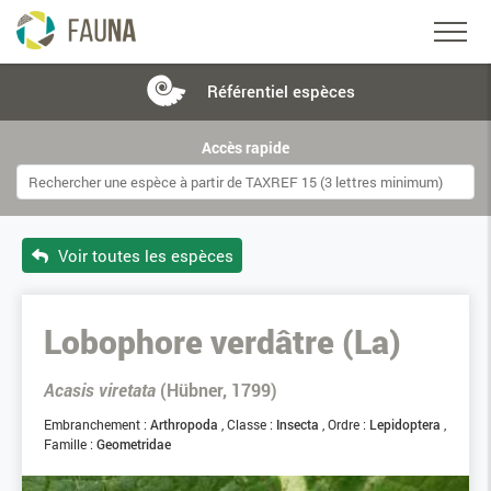
Référentiel
espèces
Accès rapide
Voir toutes les espèces
Lobophore verdâtre (La)
Acasis viretata
(Hübner, 1799)
Embranchement :
Arthropoda
Classe :
Insecta
Ordre :
Lepidoptera
Famille :
Geometridae