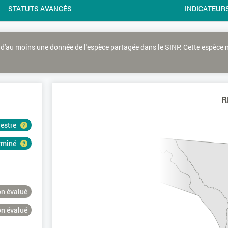
STATUTS AVANCÉS
INDICATEUR
d'au moins une donnée de l'espèce partagée dans le SINP. Cette espèce 
R
restre
erminé
n évalué
n évalué