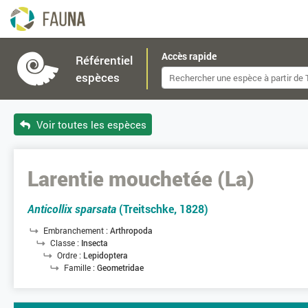
Accès rapide
Référentiel
espèces
Voir toutes les espèces
Larentie mouchetée (La)
Anticollix sparsata
(Treitschke, 1828)
Embranchement :
Arthropoda
Classe :
Insecta
Ordre :
Lepidoptera
Famille :
Geometridae