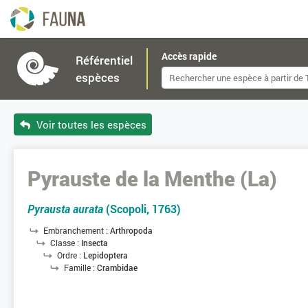
Accès rapide
Référentiel
espèces
Voir toutes les espèces
Pyrauste de la Menthe (La)
Pyrausta aurata
(Scopoli, 1763)
Embranchement :
Arthropoda
Classe :
Insecta
Ordre :
Lepidoptera
Famille :
Crambidae