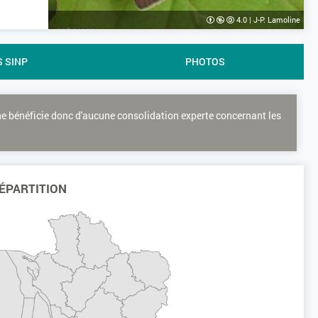
4.0
|
J-P. Lamoline
S SINP
PHOTOS
ne bénéficie donc d'aucune consolidation experte concernant les
ÉPARTITION