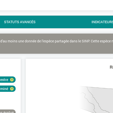
STATUTS AVANCÉS
INDICATEUR
d'au moins une donnée de l'espèce partagée dans le SINP. Cette espèce 
R
restre
erminé
n évalué