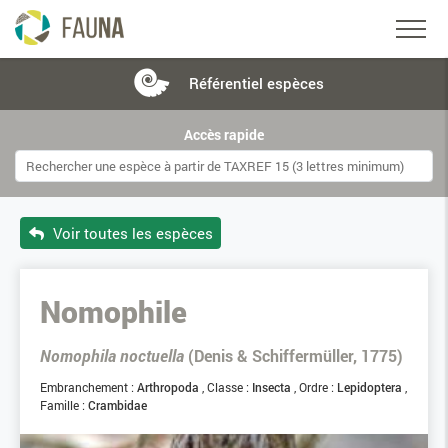
Référentiel
espèces
Accès rapide
Voir toutes les espèces
Nomophile
Nomophila noctuella
(Denis & Schiffermüller, 1775)
Embranchement :
Arthropoda
Classe :
Insecta
Ordre :
Lepidoptera
Famille :
Crambidae