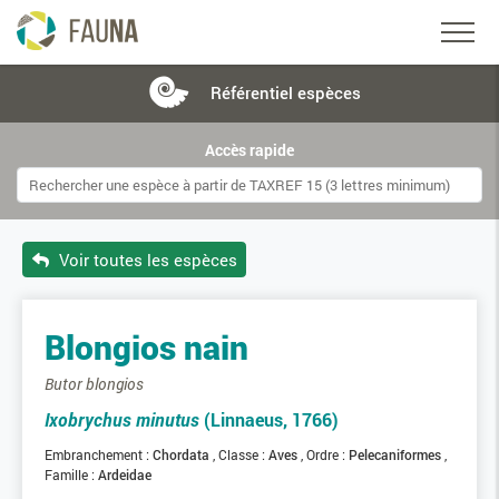
Référentiel
espèces
Accès rapide
Voir toutes les espèces
Blongios nain
Butor blongios
Ixobrychus minutus
(Linnaeus, 1766)
Embranchement :
Chordata
Classe :
Aves
Ordre :
Pelecaniformes
Famille :
Ardeidae