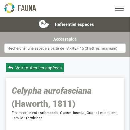
Référentiel
espèces
Accès rapide
Voir toutes les espèces
Celypha aurofasciana
(Haworth, 1811)
Embranchement :
Arthropoda
Classe :
Insecta
Ordre :
Lepidoptera
Famille :
Tortricidae