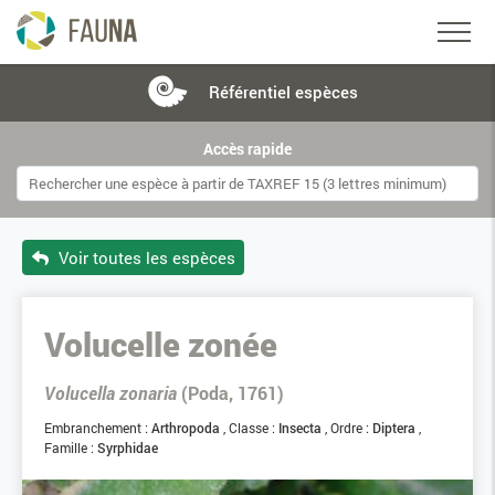
Référentiel
espèces
Accès rapide
Voir toutes les espèces
Volucelle zonée
Volucella zonaria
(Poda, 1761)
Embranchement :
Arthropoda
Classe :
Insecta
Ordre :
Diptera
Famille :
Syrphidae