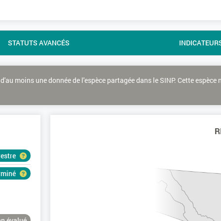
STATUTS AVANCÉS
INDICATEUR
d'au moins une donnée de l'espèce partagée dans le SINP. Cette espèce 
R
restre
erminé
n évalué