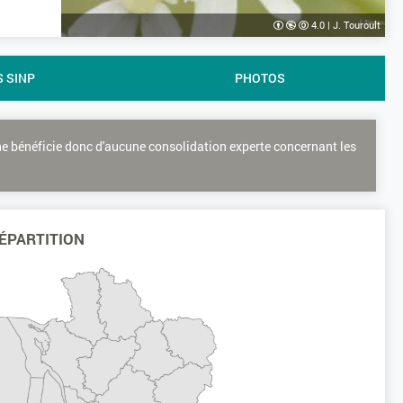
4.0
|
J. Touroult
S SINP
PHOTOS
ne bénéficie donc d'aucune consolidation experte concernant les
ÉPARTITION