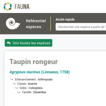
Accès rapide
Référentiel
espèces
Voir toutes les espèces
Taupin rongeur
Agrypnus murinus
(Linnaeus, 1758)
Embranchement :
Arthropoda
Classe :
Insecta
Ordre :
Coleoptera
Famille :
Elateridae