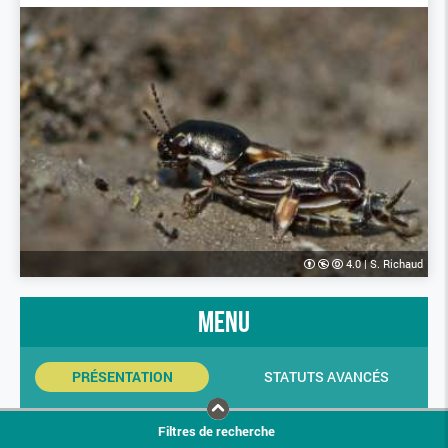
4.0
|
S. Richaud
menu
PRÉSENTATION
STATUTS AVANCÉS
INDICATEURS SINP
PHOTOS
Filtres de recherche