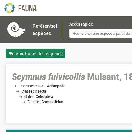
Accès rapide
Référentiel
espèces
Voir toutes les espèces
Scymnus fulvicollis
Mulsant, 1
Embranchement :
Arthropoda
Classe :
Insecta
Ordre :
Coleoptera
Famille :
Coccinellidae