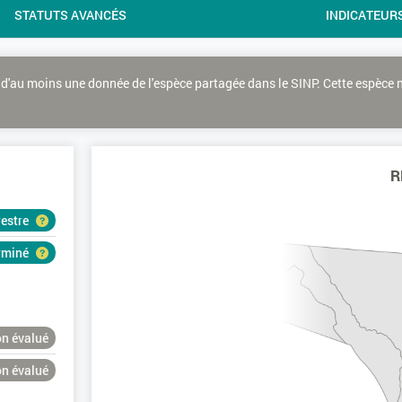
STATUTS AVANCÉS
INDICATEUR
d'au moins une donnée de l'espèce partagée dans le SINP. Cette espèce 
R
restre
erminé
n évalué
n évalué