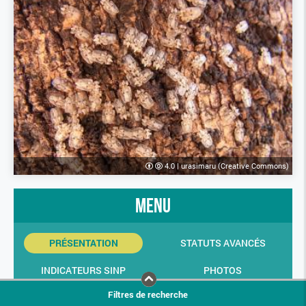
4.0
|
urasimaru (Creative Commons)
menu
PRÉSENTATION
STATUTS AVANCÉS
INDICATEURS SINP
PHOTOS
Filtres de recherche