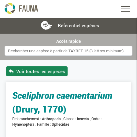
Référentiel
espèces
Accès rapide
Voir toutes les espèces
Sceliphron caementarium
(Drury, 1770)
Embranchement :
Arthropoda
Classe :
Insecta
Ordre :
Hymenoptera
Famille :
Sphecidae