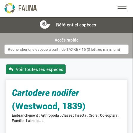
Référentiel
espèces
Accès rapide
Voir toutes les espèces
Cartodere nodifer
(Westwood, 1839)
Embranchement :
Arthropoda
Classe :
Insecta
Ordre :
Coleoptera
Famille :
Latridiidae