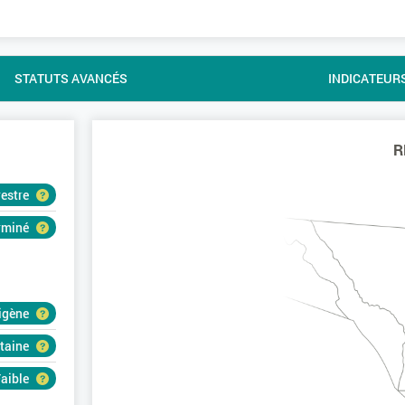
STATUTS AVANCÉS
INDICATEUR
R
restre
erminé
igène
rtaine
aible