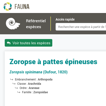
Accès rapide
Référentiel
espèces
Voir toutes les espèces
Zoropse à pattes épineuses
Zoropsis spinimana
(Dufour, 1820)
Embranchement :
Arthropoda
Classe :
Arachnida
Ordre :
Araneae
Famille :
Zoropsidae