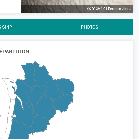
4.0
|
Perrodin Joana
S SINP
PHOTOS
ÉPARTITION