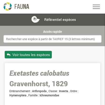
Référentiel
espèces
Accès rapide
Voir toutes les espèces
Exetastes calobatus
Gravenhorst, 1829
Embranchement :
Arthropoda
Classe :
Insecta
Ordre :
Hymenoptera
Famille :
Ichneumonidae