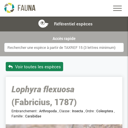
Référentiel
espèces
Accès rapide
Voir toutes les espèces
Lophyra flexuosa
(Fabricius, 1787)
Embranchement :
Arthropoda
Classe :
Insecta
Ordre :
Coleoptera
Famille :
Carabidae